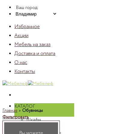
Skip
Ваш город:
to
content
Избранное
Акции
Мебель на заказ
Доставка и оплата
О нас
Контакты
КАТАЛОГ
Главная
»
Обувницы
Фильтровать
Шкафы
Шкафы
Вы можете
распашные