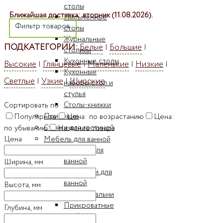
столы
Ближайшая доставка: вторник (11.08.2026).
Письменные
Фильтр товаров
столы
Журнальные
ПОДКАТЕГОРИИ:
Белые
Большие
|
|
столики
Кухонные столы
Высокие
Глянцевые
Маленькие
Низкие
|
|
|
|
Кухонные
Светлые
Узкие
Широкие
|
|
наборы стол и
стулья
Столы-книжки
Сортировать по
Прихожие
Популярное
Цена: по возрастанию
Цена:
Стенки для гостиной
по убыванию
Название товара
Мебель для ванной
Цена
Пеналы для
ванной
Ширина, мм
Шкафчики для
ванной
Высота, мм
Мебель для спальни
Прикроватные
Глубина, мм
тумбы