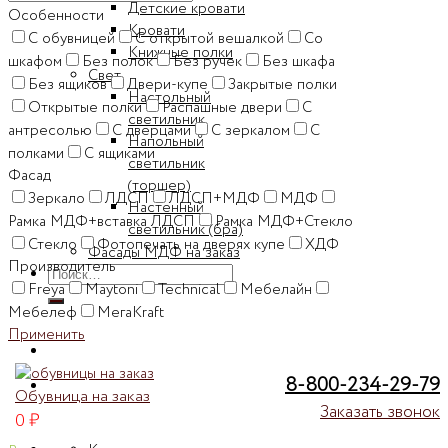
Детские кровати
Особенности
Кровати
C обувницей
C открытой вешалкой
Cо
Книжные полки
шкафом
Без полок
Без ручек
Без шкафа
Свет
Без ящиков
Двери-купе
Закрытые полки
Настольный
Открытые полки
Распашные двери
С
светильник
антресолью
С дверцами
С зеркалом
С
Напольный
полками
С ящиками
светильник
Фасад
(торшер)
Зеркало
ЛДСП
ЛДСП+МДФ
МДФ
Настенный
Рамка МДФ+вставка ЛДСП
Рамка МДФ+Стекло
светильник (бра)
Стекло
Фотопечать на дверях купе
ХДФ
Фасады МДФ на заказ
Производитель
Искать:
Freya
Maytoni
Technical
Мебелайн
Мебелеф
МегаKraft
Применить
8-800-234-29-79
Обувница на заказ
Заказать звонок
0
₽