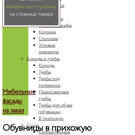
Шкафы-купе
выбрать цвет и размер
Радиусные
на странице товара
шкафы-купе
Книжные шкафы
Колонки
Стеллажи
Угловые
элементы
Комоды и тумбы
Комоды
Тумбы
Тумбы под
телевизор
Мебельные
Прикроватные
тумбы
фасады
Тумбы для обуви
на заказ
(обувницы)
В прихожую
Обувницы в прихожую
Столы
Компьютерные