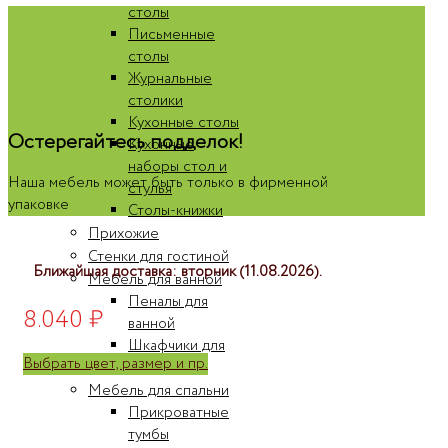
столы
Письменные
столы
Журнальные
столики
Кухонные столы
Остерегайтесь подделок!
Кухонные
наборы стол и
Наша мебель может быть только в фирменной
стулья
упаковке
Столы-книжки
Прихожие
Стенки для гостиной
Ближайшая доставка: вторник (11.08.2026).
Мебель для ванной
Пеналы для
8.040
₽
ванной
Шкафчики для
Выбрать цвет, размер и пр.
ванной
Мебель для спальни
Прикроватные
тумбы