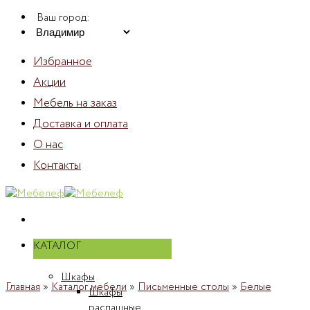
Skip
Ваш город:
to
content
Избранное
Акции
Мебель на заказ
Доставка и оплата
О нас
Контакты
КАТАЛОГ
Шкафы
Главная
»
Каталог мебели
»
Письменные столы
»
Белые
Шкафы
распашные