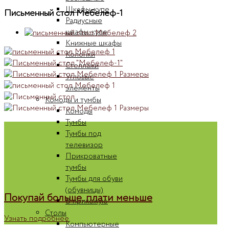
Шкафы-купе
Письменный стол Мебелеф-1
Радиусные
шкафы-купе
Книжные шкафы
Колонки
Стеллажи
Угловые
элементы
Комоды и тумбы
Комоды
Тумбы
Тумбы под
телевизор
Прикроватные
тумбы
Тумбы для обуви
(обувницы)
Покупай больше, плати меньше
В прихожую
Столы
Узнать подробнее
Компьютерные