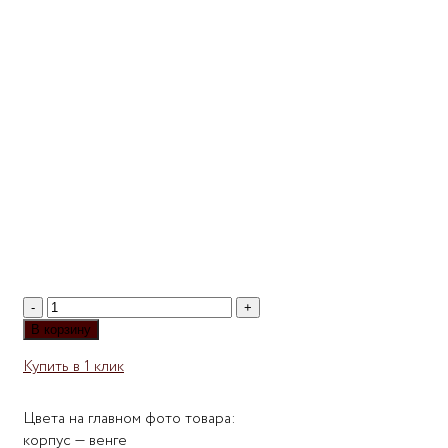
Количество
товара
В корзину
Письменный
Купить в 1 клик
стол
Мебелеф-1
Цвета на главном фото товара:
корпус — венге