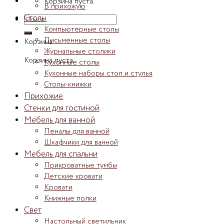
Корзина пуста.
В прихожую
Столы
Искать:
Компьютерные столы
Письменные столы
Корзина
Журнальные столики
Корзина пуста.
Кухонные столы
Кухонные наборы стол и стулья
Столы-книжки
Прихожие
Стенки для гостиной
Мебель для ванной
Пеналы для ванной
Шкафчики для ванной
Мебель для спальни
Прикроватные тумбы
Детские кровати
Кровати
Книжные полки
Свет
Настольный светильник