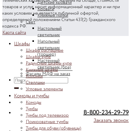
технических характеристик, наличия на складе, стоимости
Детские кровати
товаров и услуг, носит информационный характер и ни при
Кровати
каких условиях не является публичной офертой,
Книжные полки
определяемой положениями Статьи 437(2) Гражданского
Свет
кодекса РФ.
Настольный
Карта сайта
светильник
Напольный
Шкафы
светильник
Шкафы распашные
(торшер)
Шкафы-купе
Настенный
Радиусные шкафы-купе
светильник (бра)
Книжные шкафы
Фасады МДФ на заказ
Колонки
Искать:
Стеллажи
Угловые элементы
Комоды и тумбы
Комоды
Тумбы
8-800-234-29-79
Тумбы под телевизор
Заказать звонок
Прикроватные тумбы
Тумбы для обуви (обувницы)