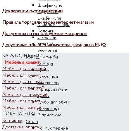
Шкафы-купе
Декларации о соответствии
Радиусные
шкафы-купе
Правила торговли через интернет-магазин
Книжные шкафы
Колонки
Документы на используемые материалы
Стеллажи
Угловые
Допустимые отклонения качества фасадов из МДФ
элементы
КАТАЛОГ МЕБЕЛИ
Комоды и тумбы
Мебель в кредит
Комоды
Мебель для гостиной
Тумбы
Мебель для кухни
Тумбы под
Мебель для спальни
телевизор
Мебель для детской
Прикроватные
Мебель для прихожей
тумбы
Мебель для офиса
Тумбы для обуви
Мебель для ванной
(обувницы)
ПОКУПАТЕЛЮ
В прихожую
Контакты
Столы
Доставка и оплата
Компьютерные