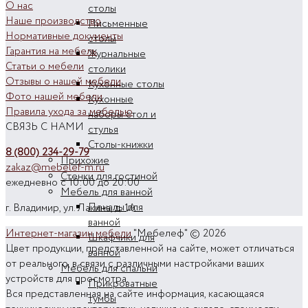
О нас
столы
Наше производство
Письменные
Нормативные документы
столы
Гарантия на мебель
Журнальные
Статьи о мебели
столики
Отзывы о нашей мебели
Кухонные столы
Фото нашей мебели
Кухонные
Правила ухода за мебелью
наборы стол и
СВЯЗЬ С НАМИ
стулья
Столы-книжки
8 (800) 234-29-79
Прихожие
zakaz@mebelef-m.ru
Стенки для гостиной
ежедневно с 10:00 до 20:00
Мебель для ванной
Пеналы для
г. Владимир, ул. Лакина, д. 1А
ванной
Интернет-магазин мебели
"Мебелеф" © 2026
Шкафчики для
Цвет продукции, представленной на сайте, может отличаться
ванной
от реального, в связи с различными настройками ваших
Мебель для спальни
устройств для просмотра.
Прикроватные
Вся представленная на сайте информация, касающаяся
тумбы