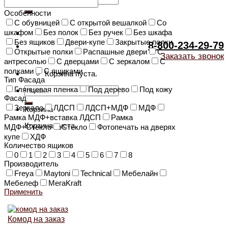
Особенности
C обувницей
C открытой вешалкой
Cо
шкафом
Без полок
Без ручек
Без шкафа
Без ящиков
Двери-купе
Закрытые полки
8-800-234-29-79
Открытые полки
Распашные двери
С
Заказать звонок
антресолью
С дверцами
С зеркалом
С
полками
С ящиками
Корзина пуста.
Тип Фасада
Глянцевая пленка
Под дерево
Под кожу
Искать:
Фасад
Зеркало
ЛДСП
ЛДСП+МДФ
МДФ
Корзина
Рамка МДФ+вставка ЛДСП
Рамка
Корзина пуста.
МДФ+Стекло
Стекло
Фотопечать на дверях
купе
ХДФ
Количество ящиков
0
1
2
3
4
5
6
7
8
Производитель
Freya
Maytoni
Technical
Мебелайн
Мебелеф
МегаKraft
Применить
Комод на заказ