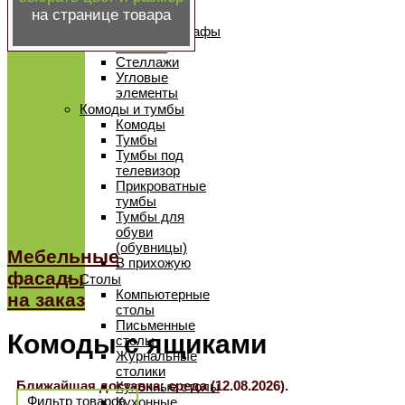
Радиусные
на странице товара
шкафы-купе
Книжные шкафы
Колонки
Стеллажи
Угловые
элементы
Комоды и тумбы
Комоды
Тумбы
Тумбы под
телевизор
Прикроватные
тумбы
Тумбы для
обуви
(обувницы)
Мебельные
В прихожую
фасады
Столы
Компьютерные
на заказ
столы
Письменные
Комоды с ящиками
столы
Журнальные
столики
Ближайшая доставка: среда (12.08.2026).
Кухонные столы
Фильтр товаров
Кухонные