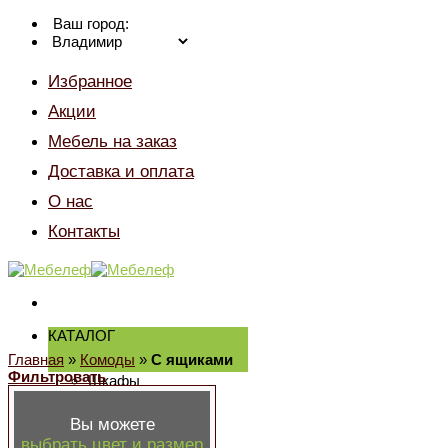
Skip
Ваш город:
to
content
Избранное
Акции
Мебель на заказ
Доставка и оплата
О нас
Контакты
КАТАЛОГ
Главная
»
Комоды
»
С ящиками
Фильтровать
Шкафы
Шкафы
распашные
Вы можете
Шкафы-купе
выбрать цвет и размер