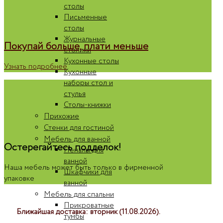
столы
Письменные
столы
Журнальные
Покупай больше, плати меньше
столики
Кухонные столы
Узнать подробнее
Кухонные
наборы стол и
стулья
Столы-книжки
Прихожие
Стенки для гостиной
Мебель для ванной
Остерегайтесь подделок!
Пеналы для
ванной
Наша мебель может быть только в фирменной
Шкафчики для
упаковке
ванной
Мебель для спальни
Прикроватные
Ближайшая доставка: вторник (11.08.2026).
тумбы