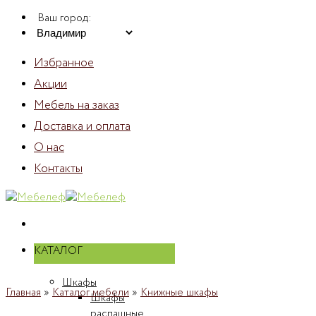
Skip
Ваш город:
to
content
Избранное
Акции
Мебель на заказ
Доставка и оплата
О нас
Контакты
КАТАЛОГ
Шкафы
Главная
»
Каталог мебели
»
Книжные шкафы
Шкафы
распашные