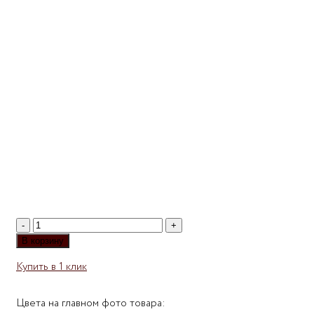
Количество
товара
В корзину
Книжный
Купить в 1 клик
шкаф
Библиотека
Мебелайн-3
Цвета на главном фото товара: