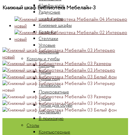
Шкафы-купе
Книжный шкаф Библиотека Мебелайн-3
Радиусные
шкафы-купе
Книжные шкафы
Колонки
Стеллажи
Угловые
элементы
Комоды и тумбы
Комоды
Тумбы
Тумбы под
телевизор
Прикроватные
тумбы
Тумбы для обуви
(обувницы)
В прихожую
Столы
Компьютерные