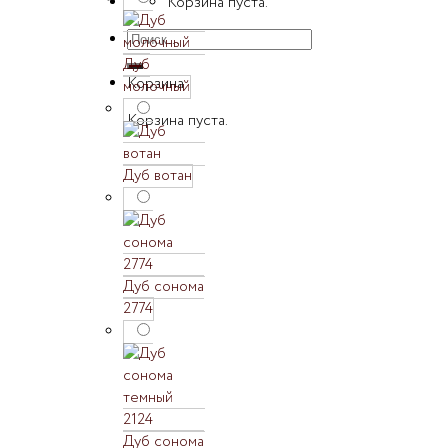
Корзина пуста.
Искать:
Дуб
Корзина
молочный
Корзина пуста.
Дуб вотан
Дуб сонома
2774
Дуб сонома