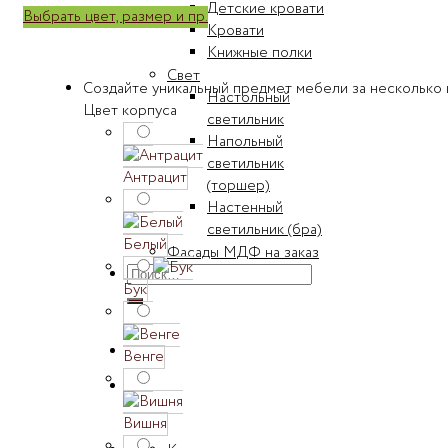
Детские кровати
Выбрать цвет, размер и пр.
Кровати
Книжные полки
Свет
Создайте уникальный предмет мебели за несколько 
Настольный
Цвет корпуса
светильник
Напольный
светильник
Антрацит
(торшер)
Настенный
светильник (бра)
Белый
Фасады МДФ на заказ
Искать:
Бук
Венге
Вишня