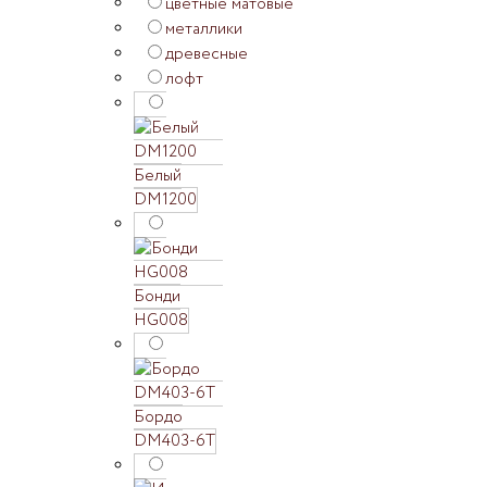
цветные матовые
металлики
древесные
лофт
Белый
DM1200
Бонди
HG008
Бордо
DM403-6T