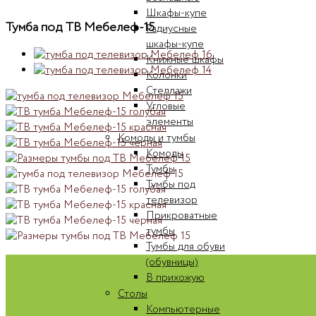
Шкафы-купе
Тумба под ТВ Мебелеф-15
Радиусные
шкафы-купе
Книжные шкафы
Колонки
Стеллажи
Угловые
элементы
Комоды и тумбы
Комоды
Тумбы
Тумбы под
телевизор
Прикроватные
тумбы
Тумбы для обуви
(обувницы)
В прихожую
Столы
Компьютерные