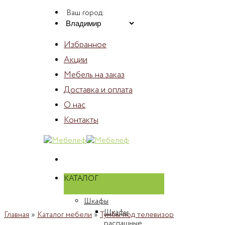
Skip
Ваш город:
to
content
Избранное
Акции
Мебель на заказ
Доставка и оплата
О нас
Контакты
КАТАЛОГ
Шкафы
Шкафы
Главная
»
Каталог мебели
»
Тумбы под телевизор
распашные