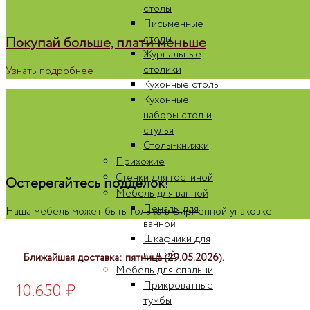
столы
Письменные
столы
Покупай больше, плати меньше
Журнальные
столики
Узнать подробнее
Кухонные столы
Кухонные
наборы стол и
стулья
Столы-книжки
Прихожие
Стенки для гостиной
Остерегайтесь подделок!
Мебель для ванной
Пеналы для
Наша мебель может быть только в фирменной упаковке
ванной
Шкафчики для
ванной
Ближайшая доставка: пятница (29.05.2026).
Мебель для спальни
Прикроватные
10.650
₽
тумбы