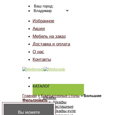
Skip
Ваш город:
to
content
Избранное
Акции
Мебель на заказ
Доставка и оплата
О нас
Контакты
КАТАЛОГ
Главная
»
Компьютерные столы
»
Большие
Шкафы
Фильтровать
Шкафы
распашные
Шкафы-купе
Вы можете