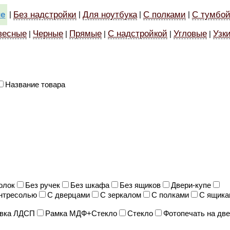
е
Без надстройки
Для ноутбука
С полками
С тумбо
|
|
|
|
весные
Черные
Прямые
С надстройкой
Угловые
Узк
|
|
|
|
|
Название товара
олок
Без ручек
Без шкафа
Без ящиков
Двери-купе
нтресолью
С дверцами
С зеркалом
С полками
С ящика
вка ЛДСП
Рамка МДФ+Стекло
Стекло
Фотопечать на дв