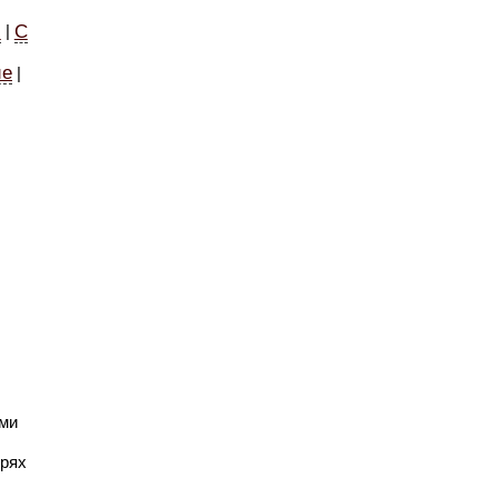
й
С
|
ие
|
ми
ерях