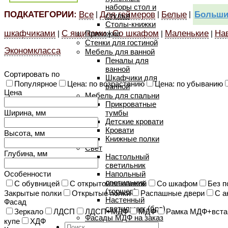
наборы стол и
ПОДКАТЕГОРИИ:
Все
Для геймеров
Белые
Больши
|
|
|
стулья
Столы-книжки
шкафчиками
С ящиками
Со шкафом
Маленькие
На
|
|
|
|
Прихожие
Стенки для гостиной
Экономкласса
Мебель для ванной
Пеналы для
ванной
Сортировать по
Шкафчики для
Популярное
Цена: по возрастанию
Цена: по убыванию
ванной
Цена
Мебель для спальни
Прикроватные
Ширина, мм
тумбы
Детские кровати
Кровати
Высота, мм
Книжные полки
Свет
Глубина, мм
Настольный
светильник
Особенности
Напольный
светильник
C обувницей
C открытой вешалкой
Cо шкафом
Без п
(торшер)
Закрытые полки
Открытые полки
Распашные двери
С а
Настенный
Фасад
светильник (бра)
Зеркало
ЛДСП
ЛДСП+МДФ
МДФ
Рамка МДФ+вста
Фасады МДФ на заказ
купе
ХДФ
Искать: