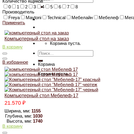
Количество ящиков
0
1
2
3
4
5
6
7
8
Производитель
Freya
Maytoni
Technical
Мебелайн
Мебелеф
Мега
Применить
Компьютерный стол на заказ
Корзина пуста.
В корзину
Искать:
В избранное
Корзина
Корзина пуста.
Компьютерный стол Мебелеф-17
21.570
₽
Ширина, мм:
1155
Глубина, мм:
1030
Высота, мм:
1740
В корзину