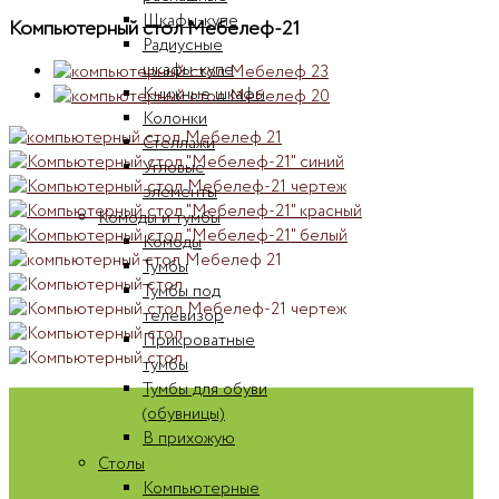
Шкафы-купе
Компьютерный стол Мебелеф-21
Радиусные
шкафы-купе
Книжные шкафы
Колонки
Стеллажи
Угловые
элементы
Комоды и тумбы
Комоды
Тумбы
Тумбы под
телевизор
Прикроватные
тумбы
Тумбы для обуви
(обувницы)
В прихожую
Столы
Компьютерные