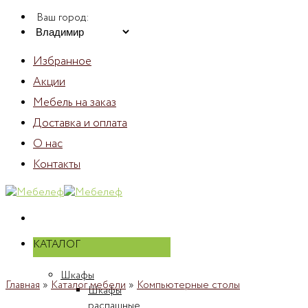
Skip
Ваш город:
to
content
Избранное
Акции
Мебель на заказ
Доставка и оплата
О нас
Контакты
КАТАЛОГ
Шкафы
Главная
»
Каталог мебели
»
Компьютерные столы
Шкафы
распашные