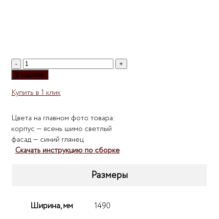
Количество
товара
В корзину
Компьютерный
Купить в 1 клик
стол
Мебелеф-21
Цвета на главном фото товара:
корпус — ясень шимо светлый
фасад — синий глянец
Скачать инструкцию по сборке
Размеры
Ширина, мм
1490