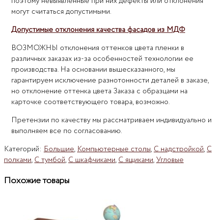
поэтому невыявленные при них дефекты или отклонения
могут считаться допустимыми.
Допустимые отклонения качества фасадов из МДФ
ВОЗМОЖНЫ отклонения оттенков цвета пленки в
различных заказах из-за особенностей технологии ее
производства. На основании вышесказанного, мы
гарантируем исключение разнотонности деталей в заказе,
но отклонение оттенка цвета Заказа с образцами на
карточке соответствующего товара, возможно.
Претензии по качеству мы рассматриваем индивидуально и
выполняем все по согласованию.
Категорий:
Большие
,
Компьютерные столы
,
С надстройкой
,
С
полками
,
С тумбой
,
С шкафчиками
,
С ящиками
,
Угловые
Похожие товары