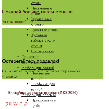
столы
Письменные
Покупай больше, плати меньше
столы
Журнальные
Узнать подробнее
столики
Кухонные столы
Кухонные
наборы стол и
стулья
Столы-книжки
Прихожие
Остерегайтесь подделок!
Стенки для гостиной
Мебель для ванной
Наша мебель может быть только в фирменной
Пеналы для
упаковке
ванной
Шкафчики для
ванной
Ближайшая доставка: вторник (11.08.2026).
Мебель для спальни
Прикроватные
28.740
₽
тумбы