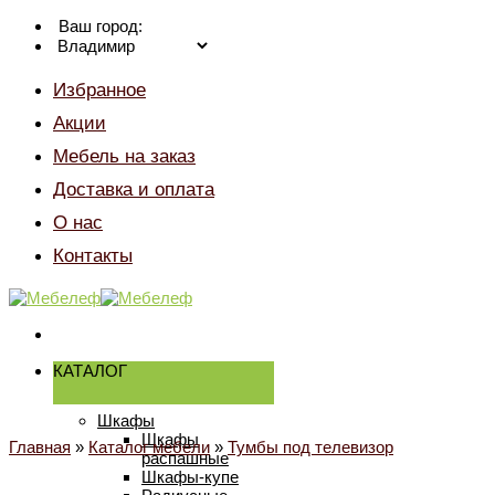
Skip
Ваш город:
to
content
Избранное
Акции
Мебель на заказ
Доставка и оплата
О нас
Контакты
КАТАЛОГ
Шкафы
Шкафы
Главная
»
Каталог мебели
»
Тумбы под телевизор
распашные
Шкафы-купе