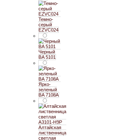
Темно-
серый
EZVC024
Черный
BA 5101
Ярко-
зеленый
BA 7108A
Алтайская
лиственница
светлая