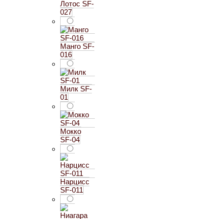
Лотос SF-
027
Манго SF-
016
Милк SF-
01
Мокко
SF-04
Нарцисс
SF-011