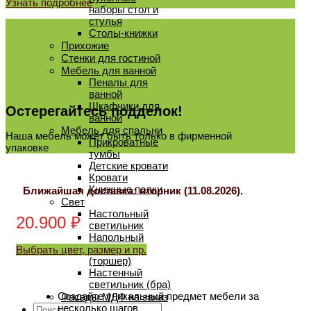
Узнать подробнее
наборы стол и
стулья
Столы-книжки
Прихожие
Стенки для гостиной
Мебель для ванной
Пеналы для
ванной
Шкафчики для
Остерегайтесь подделок!
ванной
Мебель для спальни
Наша мебель может быть только в фирменной
Прикроватные
упаковке
тумбы
Детские кровати
Кровати
Книжные полки
Ближайшая доставка: вторник (11.08.2026).
Свет
Настольный
20.900
₽
светильник
Напольный
светильник
Выбрать цвет, размер и пр.
(торшер)
Настенный
светильник (бра)
Создайте уникальный предмет мебели за
Фасады МДФ на заказ
Искать:
несколько шагов