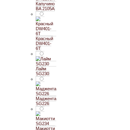
Капучино
BA 2105А
Красный
DW401-
6T
Лайм
SG230
Маджента
SG226
Макиотти