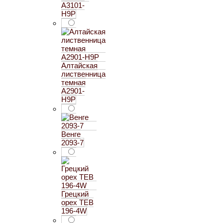
A3101-
H9P
Алтайская
лиственница
темная
A2901-
H9P
Венге
2093-7
Грецкий
орех TEB
196-4W