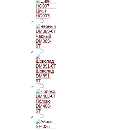
Циан
HG007
Черный
DM089-
6T
Шоколад
DM891-
6T
Яблоко
DM408-
6T