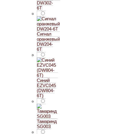
DW302-
6T
Сигнал
оранжевый
DW204-
6T
Синий
EZVC045
(DW804-
6T)
Тамаринд
SG003