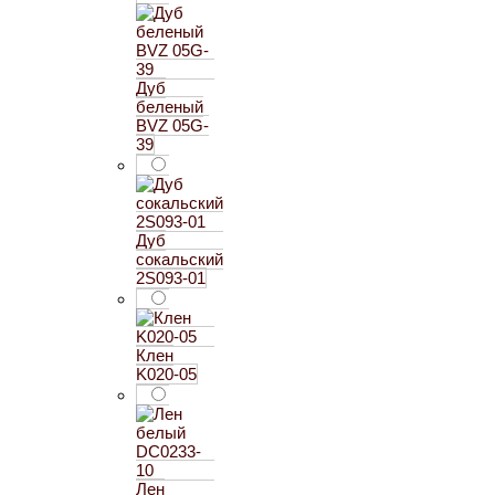
Дуб
беленый
BVZ 05G-
39
Дуб
сокальский
2S093-01
Клен
K020-05
Лен