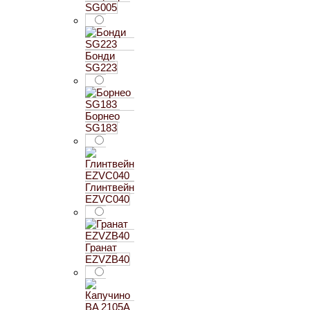
SG005
Бонди
SG223
Борнео
SG183
Глинтвейн
EZVC040
Гранат
EZVZB40