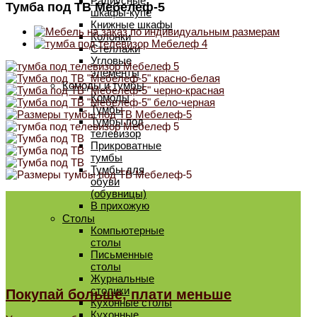
Радиусные
Тумба под ТВ Мебелеф-5
шкафы-купе
Книжные шкафы
Колонки
Стеллажи
Угловые
элементы
Комоды и тумбы
Комоды
Тумбы
Тумбы под
телевизор
Прикроватные
тумбы
Тумбы для
обуви
(обувницы)
В прихожую
Столы
Компьютерные
столы
Письменные
столы
Журнальные
столики
Покупай больше, плати меньше
Кухонные столы
Кухонные