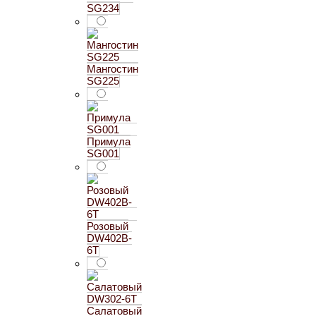
SG234
Мангостин
SG225
Примула
SG001
Розовый
DW402B-
6T
Салатовый