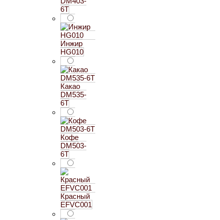
DM403-
6T
Инжир
HG010
Какао
DM535-
6T
Кофе
DM503-
6T
Красный
EFVC001