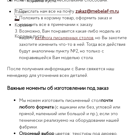
Вы можете сделать это несколькими способами:
Корзина пуста.
Прислать нам все на почту
zakaz@mebelef-m.ru
.
Искать:
Положить в корзину товар, оформить заказ и
изложить все в примечании к заказу.
Корзина
Возможно, Вам понравится какая-либо модель из
Корзина пуста.
нашего
каталога письменных столов
, но Вы захотите
захотите изменить что-то в ней. Тогда все действия
будут аналогичны пункту №2, но только с
понравившейся Вам моделью стола.
После получения информации с Вами свяжется наш
менеджер для уточнения всех деталей.
Важные моменты об изготовлении под заказ
Мы можем изготовить письменный стол
почти
любого формата
(с ящиками или без, угловой или
прямой, маленький или большой и пр.), если это
технически реализуемо на оборудовании нашей
фабрики.
Огромный выбор
цветов: текстуры под дерево,