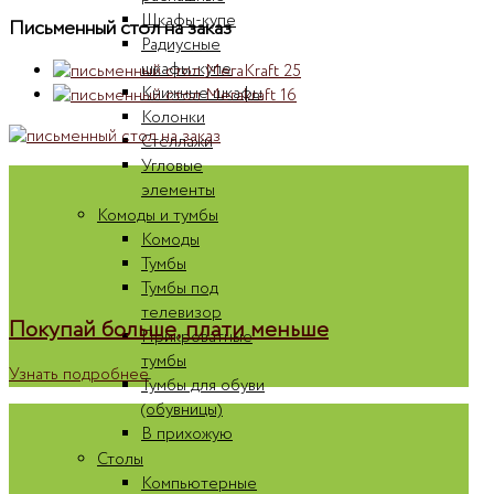
Шкафы-купе
Письменный стол на заказ
Радиусные
шкафы-купе
Книжные шкафы
Колонки
Стеллажи
Угловые
элементы
Комоды и тумбы
Комоды
Тумбы
Тумбы под
телевизор
Покупай больше, плати меньше
Прикроватные
тумбы
Узнать подробнее
Тумбы для обуви
(обувницы)
В прихожую
Столы
Компьютерные