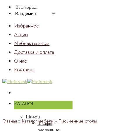
Skip
Ваш город:
to
content
Избранное
Акции
Мебель на заказ
Доставка и оплата
О нас
Контакты
КАТАЛОГ
Шкафы
Главная
»
Каталог мебели
»
Письменные столы
Шкафы
распашные