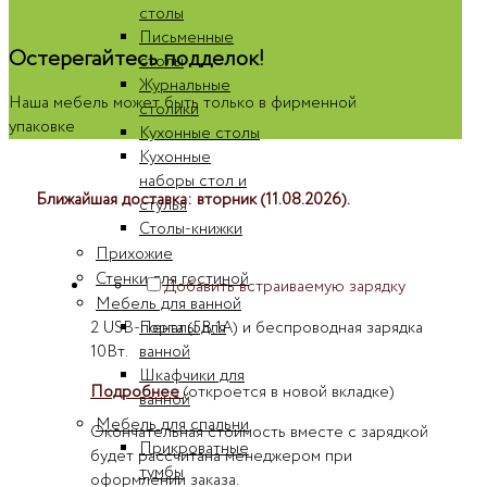
столы
Письменные
Остерегайтесь подделок!
столы
Журнальные
Наша мебель может быть только в фирменной
столики
упаковке
Кухонные столы
Кухонные
наборы стол и
Ближайшая доставка: вторник (11.08.2026).
стулья
Столы-книжки
Прихожие
Стенки для гостиной
Добавить встраиваемую зарядку
Мебель для ванной
2 USB-порта (5В,1А) и беспроводная зарядка
Пеналы для
10Вт.
ванной
Шкафчики для
Подробнее
(откроется в новой вкладке)
ванной
Мебель для спальни
Окончательная стоимость вместе с зарядкой
Прикроватные
будет рассчитана менеджером при
тумбы
оформлении заказа.