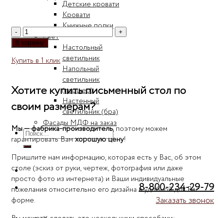
Детские кровати
Кровати
Книжные полки
Количество
Свет
товара
В корзину
Настольный
Письменный
светильник
Купить в 1 клик
стол
Напольный
на
светильник
заказ
Хотите купить письменный стол по
(торшер)
Настенный
своим размерам?
светильник (бра)
Фасады МДФ на заказ
Мы — фабрика-производитель
, поэтому можем
Искать:
гарантировать Вам
хорошую цену
!
Пришлите нам информацию, которая есть у Вас, об этом
столе (эскиз от руки, чертеж, фотография или даже
просто фото из интернета) и Ваши индивидуальные
8-800-234-29-79
пожелания относительно его дизайна в удобной для Вас
Заказать звонок
форме.